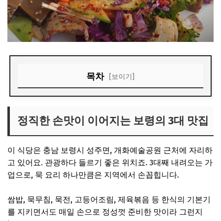
목차
[보이기]
정직한 손맛이 이어지는 보령의 3대 맛집
신선한 채소와 직접 만든 묵의 조화
정직한 손맛이 이어지는 보령의 3대 맛집
한 상 가득 나오는 할매쌈밥
이 식당은 충남 보령시 성주면, 개화예술공원 근처에 자리하
아늑한 한옥 분위기와 편안한 공간
고 있어요. 관광하다 들르기 좋은 위치죠. 3대째 내려오는 가
직접 담근 수제 장류의 깊은 맛
업으로, 묵 요리 하나만큼은 지역에서 손꼽힙니다.
Q&A
쌈밥, 묵무침, 묵전, 고등어조림, 제육볶음 등 한식의 기본기
를 지키면서도 매일 손으로 정성껏 준비한 맛이라 그런지