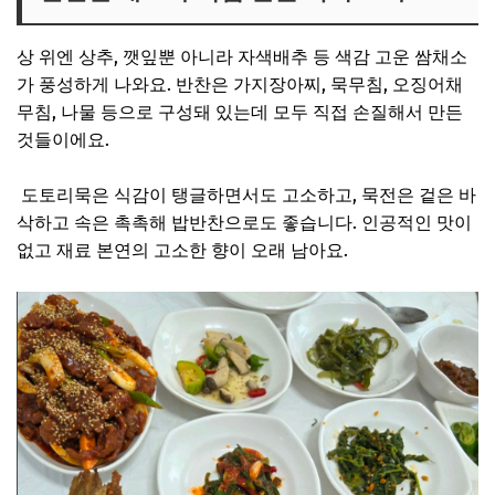
상 위엔 상추, 깻잎뿐 아니라 자색배추 등 색감 고운 쌈채소
가 풍성하게 나와요. 반찬은 가지장아찌, 묵무침, 오징어채
무침, 나물 등으로 구성돼 있는데 모두 직접 손질해서 만든
것들이에요.
도토리묵은 식감이 탱글하면서도 고소하고, 묵전은 겉은 바
삭하고 속은 촉촉해 밥반찬으로도 좋습니다. 인공적인 맛이
없고 재료 본연의 고소한 향이 오래 남아요.