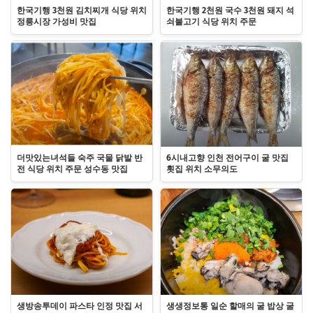
한국기행 3천원 김치찌개 식당 위치
한국기행 2천원 국수 3천원 돼지 석
정릉시장 가성비 맛집
쇠불고기 식당 위치 주문
더맛있는녀석들 숙주 국물 닭발 반
6시내고향 인천 전어구이 굴 맛집
전 식당 위치 주문 성수동 맛집
횟집 위치 소무의도
생방송투데이 파스타 인정 맛집 서
생생정보통 일순 할매의 굴 밥상 굴