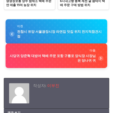
생생정보통 양주 쌈채소 택배 주문
6시내고향 충북 제천 귤 팜데이 택
연 매출 15억 농장 위치
배 주문 구매 방법 위치
이전
전참시 쯔양 서울광장시장 라면집 맛집 위치 전지적참견시
점
다음
사당귀 양준혁 대방어 택배 주문 포항 구룡포 양식장 사장님
은 당나귀 귀
작성자:
이부진
댓글 쓰기