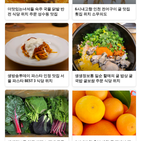
더맛있는녀석들 숙주 국물 닭발 반
6시내고향 인천 전어구이 굴 맛집
전 식당 위치 주문 성수동 맛집
횟집 위치 소무의도
생방송투데이 파스타 인정 맛집 서
생생정보통 일순 할매의 굴 밥상 굴
울 파스타 BEST 3 식당 위치
국밥 굴보쌈 주문 식당 위치