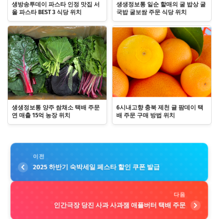
생방송투데이 파스타 인정 맛집 서
생생정보통 일순 할매의 굴 밥상 굴
울 파스타 BEST 3 식당 위치
국밥 굴보쌈 주문 식당 위치
생생정보통 양주 쌈채소 택배 주문
6시내고향 충북 제천 귤 팜데이 택
연 매출 15억 농장 위치
배 주문 구매 방법 위치
이전
2025 하반기 숙박세일 페스타 할인 쿠폰 발급
다음
인간극장 당진 사과 사과잼 애플버터 택배 주문