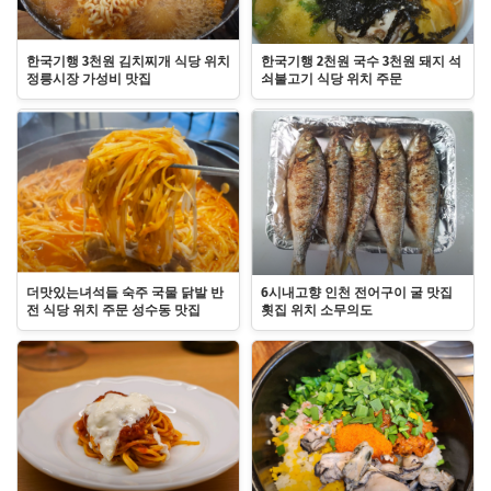
한국기행 3천원 김치찌개 식당 위치
한국기행 2천원 국수 3천원 돼지 석
정릉시장 가성비 맛집
쇠불고기 식당 위치 주문
더맛있는녀석들 숙주 국물 닭발 반
6시내고향 인천 전어구이 굴 맛집
전 식당 위치 주문 성수동 맛집
횟집 위치 소무의도