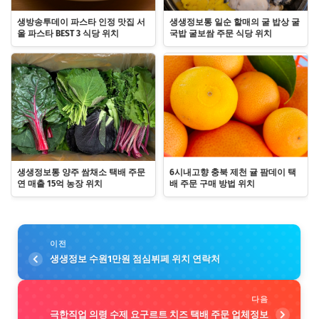
생방송투데이 파스타 인정 맛집 서
생생정보통 일순 할매의 굴 밥상 굴
울 파스타 BEST 3 식당 위치
국밥 굴보쌈 주문 식당 위치
생생정보통 양주 쌈채소 택배 주문
6시내고향 충북 제천 귤 팜데이 택
연 매출 15억 농장 위치
배 주문 구매 방법 위치
이전
생생정보 수원1만원 점심뷔페 위치 연락처
다음
극한직업 의령 수제 요구르트 치즈 택배 주문 업체정보