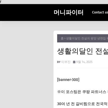
f
머니파이터
Contact u
홈
생활의달인 전설의 평양 냉면집 
생활의달인 전설
이부진
9월 14, 2025
[banner-300]
※이 포스팅은 쿠팡 파트너스 
30여 년 전 갈비찜으로 전국