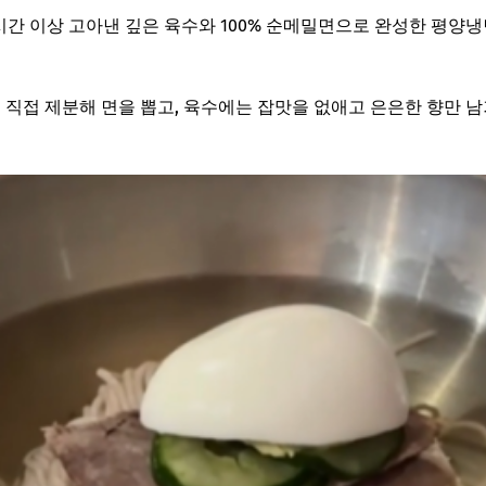
시간 이상 고아낸 깊은 육수와 100% 순메밀면으로 완성한 평양
직접 제분해 면을 뽑고, 육수에는 잡맛을 없애고 은은한 향만 남겨