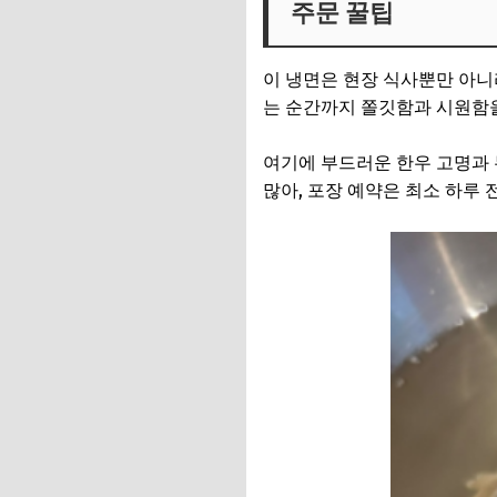
주문 꿀팁
위치와 방문 정보
평양냉면의 매력
이 냉면은 현장 식사뿐만 아니
자주 묻는 질문(FAQ)
는 순간까지 쫄깃함과 시원함을
여기에 부드러운 한우 고명과 
많아, 포장 예약은 최소 하루 