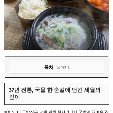
목차
[보이기]
37년 전통, 국물 한 숟갈에 담긴 세월의 깊이
잡내 없이 깔끔한 국물, 부드럽게 녹는 수육
37년 전통, 국물 한 숟갈에 담긴 세월의
깊이
배우가 직접 섭외한 찐 로컬 맛집
주문 꿀팁과 영업 정보
보령의 이 국밥집은 오랜 세월 한자리에서 국밥만 끓여온
진