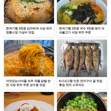
한국기행 3천원 김치찌개 식당 위치
한국기행 2천원 국수 3천원 돼지 석
정릉시장 가성비 맛집
쇠불고기 식당 위치 주문
더맛있는녀석들 숙주 국물 닭발 반
6시내고향 인천 전어구이 굴 맛집
전 식당 위치 주문 성수동 맛집
횟집 위치 소무의도