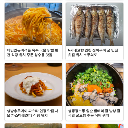
더맛있는녀석들 숙주 국물 닭발 반
6시내고향 인천 전어구이 굴 맛집
전 식당 위치 주문 성수동 맛집
횟집 위치 소무의도
생방송투데이 파스타 인정 맛집 서
생생정보통 일순 할매의 굴 밥상 굴
울 파스타 BEST 3 식당 위치
국밥 굴보쌈 주문 식당 위치