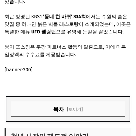
있습니다.
최근 방영된 KBS1
‘동네 한 바퀴’ 334회
에서는 수원의 숨은
맛집 중 하나인 붉은 벽돌 레스토랑이 소개되었는데, 이곳은
특별한 메뉴
UFO 웰링턴
으로 유명해 눈길을 끌었습니다.
※이 포스팅은 쿠팡 파트너스 활동의 일환으로, 이에 따른
일정액의 수수료를 제공받습니다.
[banner-300]
목차
[보이기]
청년 사장의 재도전 이야기
한식과 양식을 결합한 UFO 웰링턴