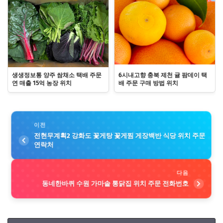
생생정보통 양주 쌈채소 택배 주문
6시내고향 충북 제천 귤 팜데이 택
연 매출 15억 농장 위치
배 주문 구매 방법 위치
이전
전현무계획2 강화도 꽃게탕 꽃게찜 게장백반 식당 위치 주문
연락처
다음
동네한바퀴 수원 가마솥 통닭집 위치 주문 전화번호